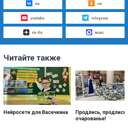
вк
ок
youtube
telegram
ru–by
макс
Читайте также
Нейросети для Васечкина
Продлись, продлись
очарованье!