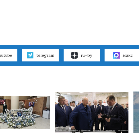
outube
telegram
ru–by
макс