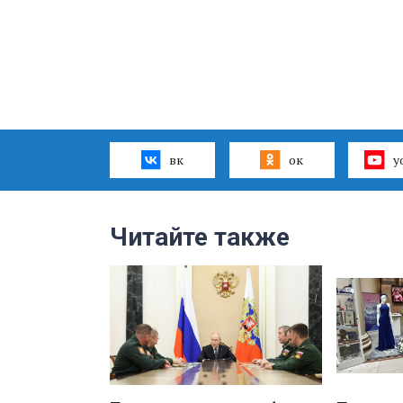
вк
ок
y
Читайте также