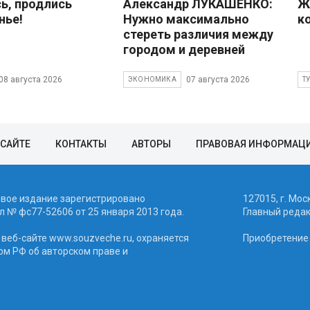
ь, продлись
Александр ЛУКАШЕНКО:
Ж
нье!
Нужно максимально
к
стереть различия между
городом и деревней
08 августа 2026
07 августа 2026
ЭКОНОМИКА
Т
 САЙТЕ
КОНТАКТЫ
АВТОРЫ
ПРАВОВАЯ ИНФОРМАЦ
евое издание зарегистрировано
127015, г. Мос
 № фc77-52606 от 25 января 2013 года.
Главный реда
веб-сайте www.souzveche.ru, охраняется
Приобретение а
ом РФ об авторском праве и