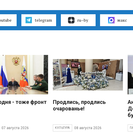
outube
telegram
ru–by
макс
одня - тоже фронт
Продлись, продлись
А
очарованье!
Д
б
07 августа 2026
08 августа 2026
КУЛЬТУРА
П