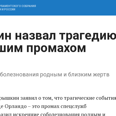
АРЛАМЕНТСКОГО СОБРАНИЯ
И И РОССИИ
н назвал трагеди
ьшим промахом
болезнования родным и близким жертв
ышкин заявил о том, что трагические событи
де Орландо – это промах спецслужб
азил искренние соболезнования родным и