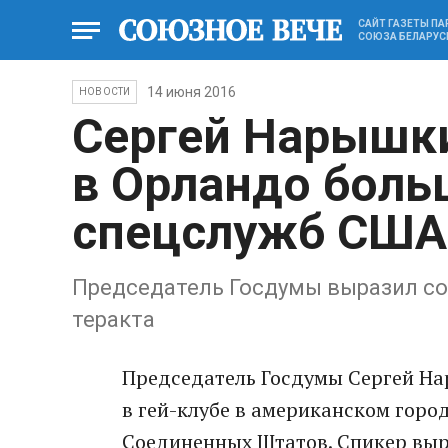
САЙТ ГАЗЕТЫ П
СОЮЗА БЕЛАРУС
14 июня 2016
НОВОСТИ
Сергей Нарышки
в Орландо бол
спецслужб США
Председатель Госдумы выразил со
теракта
Председатель Госдумы Сергей Нар
в гей-клубе в американском горо
Соединенных Штатов. Спикер выр