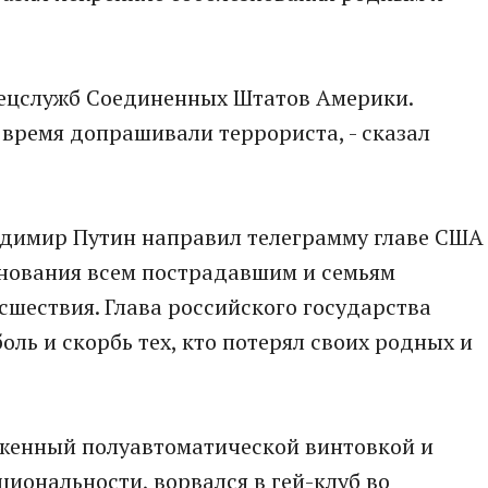
спецслужб Соединенных Штатов Америки.
 время допрашивали террориста, - сказал
адимир Путин направил телеграмму главе США
знования всем пострадавшим и семьям
сшествия. Глава российского государства
оль и скорбь тех, кто потерял своих родных и
женный полуавтоматической винтовкой и
иональности, ворвался в гей-клуб во