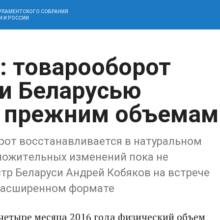
АРЛАМЕНТСКОГО СОБРАНИЯ
И И РОССИИ
: товарооборот
и Беларусью
к прежним объемам
рот восстанавливается в натуральном
ложи​т​ельных изменений пока не
 Беларуси Андрей Кобяков ​​​​на встрече
 расши​ренном формате
а четыре месяца 2016 года физический объем