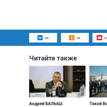
вк
ок
y
Читайте также
Андрей БАЛЫШ:
Такой В