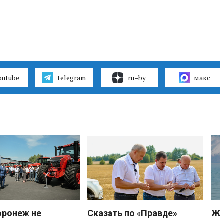
outube
telegram
ru–by
макс
оронеж не
Сказать по «Правде»
Ж