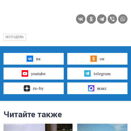
МОЛОДЕЖЬ
вк
ок
youtube
telegram
ru–by
макс
Читайте также