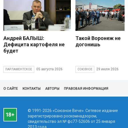
Андрей БАЛЫШ:
Такой Воронеж не
Дефицита картофеля не
догонишь
будет
05 августа 2026
29 июля 2026
ПАРЛАМЕНТСКОЕ
СОЮЗНОЕ
О САЙТЕ
КОНТАКТЫ
АВТОРЫ
ПРАВОВАЯ ИНФОРМАЦИЯ
© 1991-2026 «Союзное Вече». Сетевое издание
зарегистрировано роскомнадзором,
свидетельство эл № фc77-52606 от 25 января
2013 года.