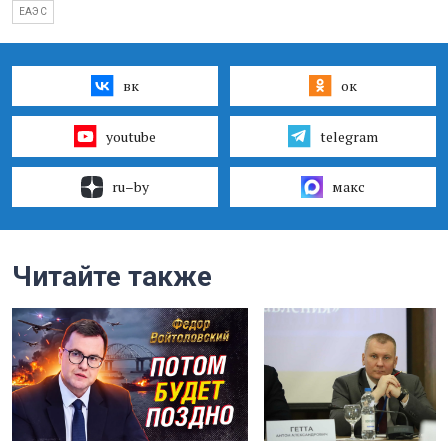
ЕАЭС
вк
ок
youtube
telegram
ru–by
макс
Читайте также