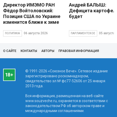
Директор ИМЭМО РАН
Андрей БАЛЫШ:
Фёдор Войтоловский:
Дефицита картофеля
Позиция США по Украине
будет
изменится ближе к зиме
06 августа 2026
05 августа 
ПОЛИТИКА
ПАРЛАМЕНТСКОЕ
О САЙТЕ
КОНТАКТЫ
АВТОРЫ
ПРАВОВАЯ ИНФОРМАЦИЯ
© 1991-2026 «Союзное Вече». Сетевое издание
зарегистрировано роскомнадзором,
свидетельство эл № фc77-52606 от 25 января
2013 года.
Вся информация, размещенная на веб-сайте
www.souzveche.ru, охраняется в соответствии с
законодательством РФ об авторском праве и
международными соглашениями.