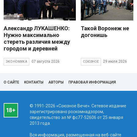
Александр ЛУКАШЕНКО:
Такой Воронеж не
Нужно максимально
догонишь
стереть различия между
городом и деревней
07 августа 2026
29 июля 2026
ЭКОНОМИКА
СОЮЗНОЕ
О САЙТЕ
КОНТАКТЫ
АВТОРЫ
ПРАВОВАЯ ИНФОРМАЦИЯ
© 1991-2026 «Союзное Вече». Сетевое издание
зарегистрировано роскомнадзором,
свидетельство эл № фc77-52606 от 25 января
2013 года.
Вся информация, размещенная на веб-сайте