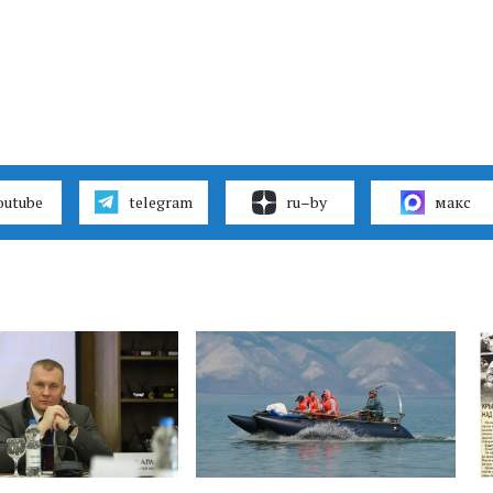
outube
telegram
ru–by
макс