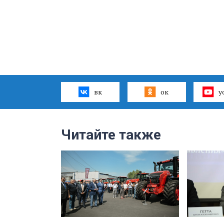
вк
ок
y
Читайте также