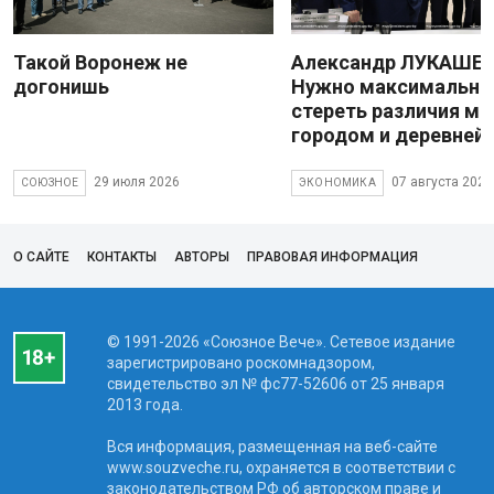
Такой Воронеж не
Александр ЛУКАШЕН
догонишь
Нужно максимально
стереть различия м
городом и деревней
29 июля 2026
07 августа 2026
СОЮЗНОЕ
ЭКОНОМИКА
О САЙТЕ
КОНТАКТЫ
АВТОРЫ
ПРАВОВАЯ ИНФОРМАЦИЯ
© 1991-2026 «Союзное Вече». Сетевое издание
зарегистрировано роскомнадзором,
свидетельство эл № фc77-52606 от 25 января
2013 года.
Вся информация, размещенная на веб-сайте
www.souzveche.ru, охраняется в соответствии с
законодательством РФ об авторском праве и