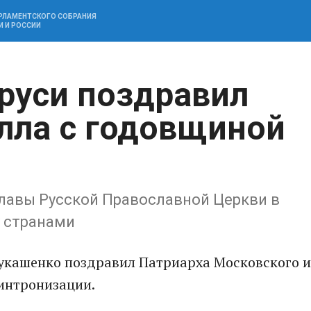
АРЛАМЕНТСКОГО СОБРАНИЯ
И И РОССИИ
руси поздравил
лла с годовщиной
лавы Русской Православной Церкви в ​
у странами
укашенко поздравил Патриарха Московского и
 интронизации.