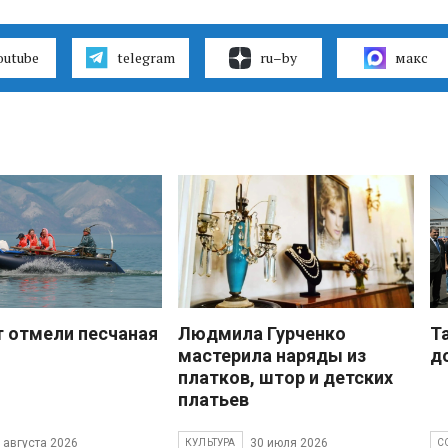
outube
telegram
ru–by
макс
 отмели песчаная
Людмила Гурченко
Т
мастерила наряды из
д
платков, штор и детских
платьев
 августа 2026
30 июля 2026
КУЛЬТУРА
С