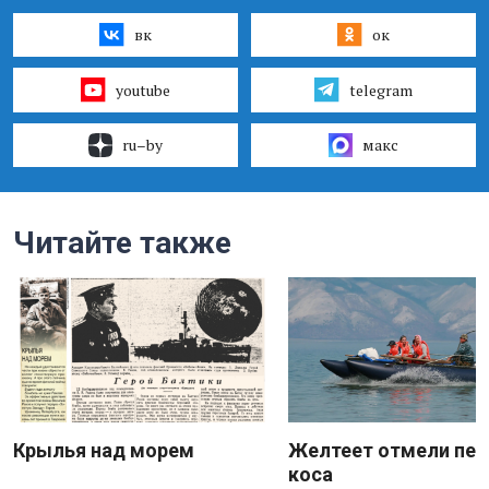
вк
ок
youtube
telegram
ru–by
макс
Читайте также
Крылья над морем
Желтеет отмели пес
коса