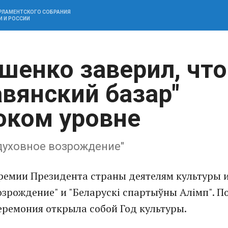
АРЛАМЕНТСКОГО СОБРАНИЯ
И И РОССИИ
шенко заверил, что
вянский базар"
оком уровне
 духовное возрождение"
ремии Президента страны деятелям культуры 
озрождение" и "Беларускі спартыўны Алімп". П
ремония открыла собой Год культуры.