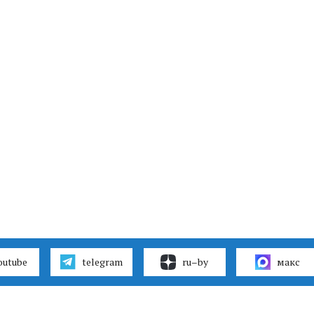
outube
telegram
ru–by
макс