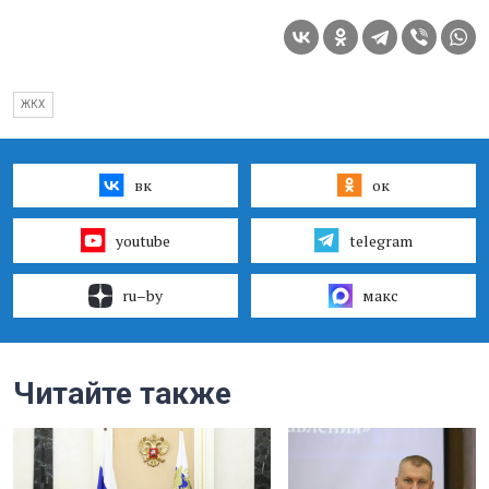
ЖКХ
вк
ок
youtube
telegram
ru–by
макс
Читайте также