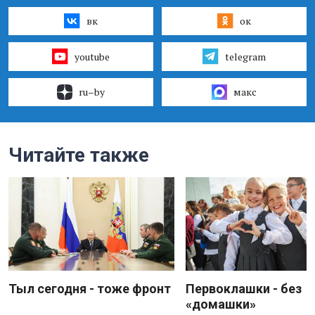
вк
ок
youtube
telegram
ru–by
макс
Читайте также
Тыл сегодня - тоже фронт
Первоклашки - без
«домашки»