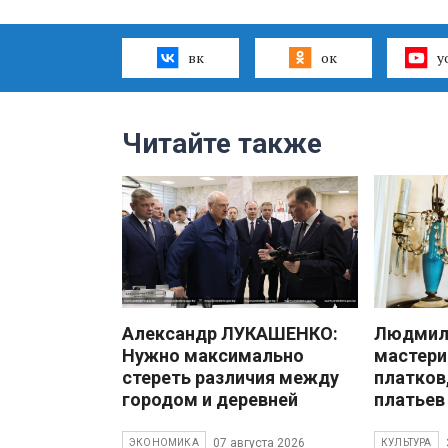
вк
ок
y
Читайте также
Александр ЛУКАШЕНКО:
Людмила
Нужно максимально
мастери
стереть различия между
платков
городом и деревней
платьев
07 августа 2026
ЭКОНОМИКА
КУЛЬТУРА