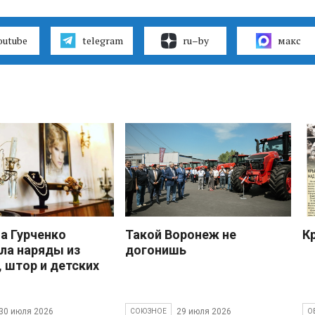
outube
telegram
ru–by
макс
 Гурченко
Такой Воронеж не
К
ла наряды из
догонишь
, штор и детских
30 июля 2026
29 июля 2026
СОЮЗНОЕ
О