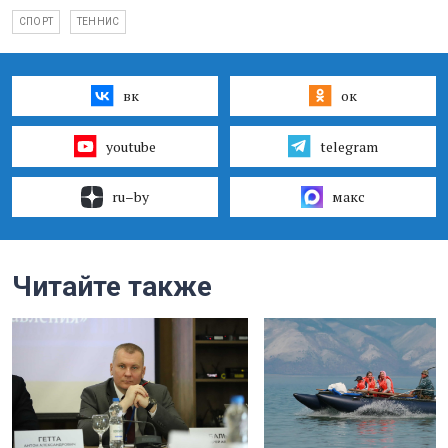
СПОРТ
ТЕННИС
вк
ок
youtube
telegram
ru–by
макс
Читайте также