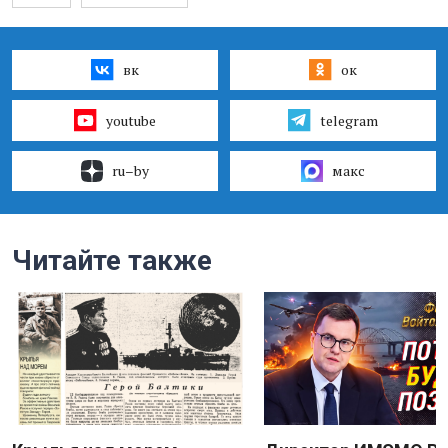
вк
ок
youtube
telegram
ru–by
макс
Читайте также