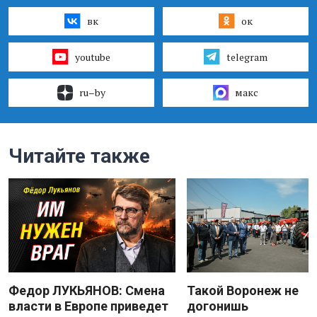
вк
ок
youtube
telegram
ru–by
макс
Читайте также
Федор ЛУКЬЯНОВ: Смена
Такой Воронеж не
власти в Европе приведет
догонишь