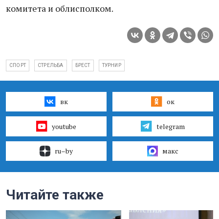
комитета и облисполком.
СПОРТ
СТРЕЛЬБА
БРЕСТ
ТУРНИР
вк
ок
youtube
telegram
ru–by
макс
Читайте также