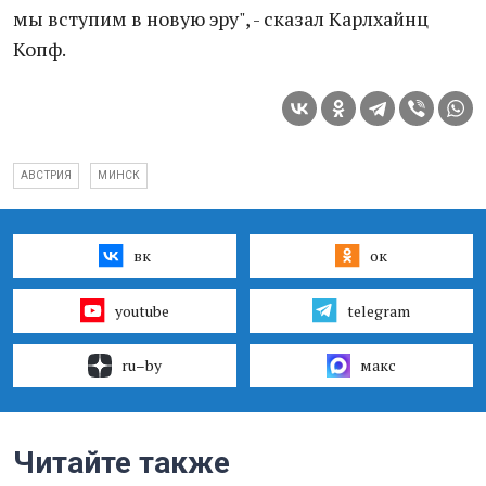
мы вступим в новую эру", - сказал Карлхайнц
Копф.
АВСТРИЯ
МИНСК
вк
ок
youtube
telegram
ru–by
макс
Читайте также