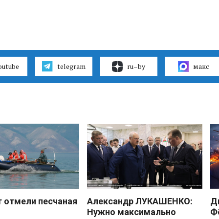
outube
telegram
ru–by
макс
 отмели песчаная
Александр ЛУКАШЕНКО:
Д
Нужно максимально
Ф