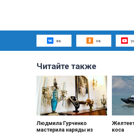
вк
ок
y
Читайте также
Людмила Гурченко
Желтеет
мастерила наряды из
коса