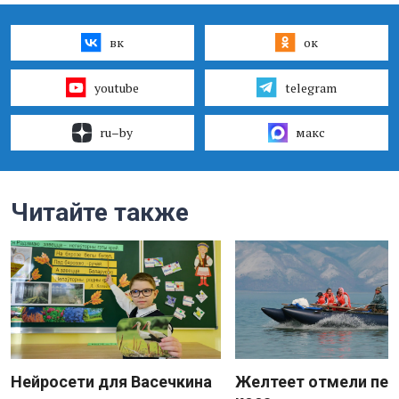
вк
ок
youtube
telegram
ru–by
макс
Читайте также
Нейросети для Васечкина
Желтеет отмели пес