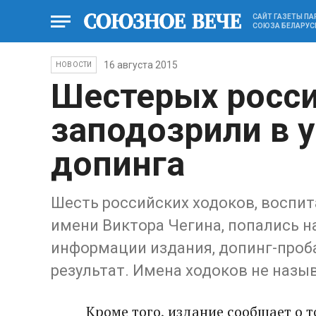
САЙТ ГАЗЕТЫ П
СОЮЗА БЕЛАРУС
16 августа 2015
НОВОСТИ
Шестерых росси
заподозрили в 
допинга
Шесть российских ходоков, воспи
имени Виктора Чегина, попались на
информации издания, допинг-проб
результат. Имена ходоков не назы
Кроме того, издание сообщает о 