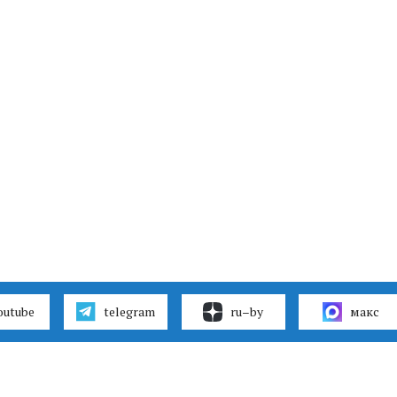
outube
telegram
ru–by
макс