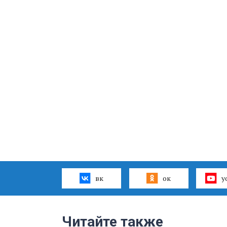
вк
ок
y
Читайте также