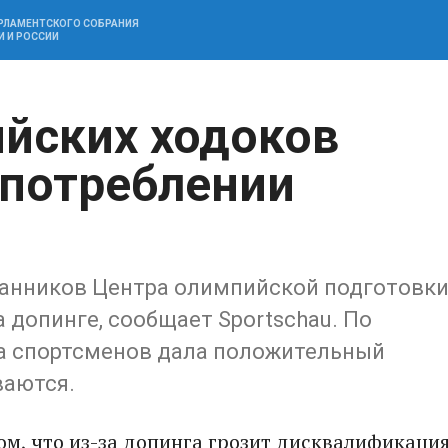
АРЛАМЕНТСКОГО СОБРАНИЯ
И И РОССИИ
йских ходоков
употреблении
танников Центра олимпийской подготовк
 допинге, сообщает Sportschau. По
а спортсменов дала положительный
ваются.
том, что из-за допинга грозит дисквалификаци