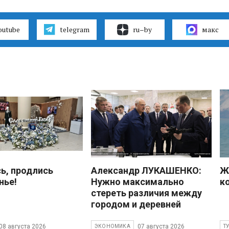
outube
telegram
ru–by
макс
ь, продлись
Александр ЛУКАШЕНКО:
Ж
нье!
Нужно максимально
к
стереть различия между
городом и деревней
08 августа 2026
07 августа 2026
ЭКОНОМИКА
Т