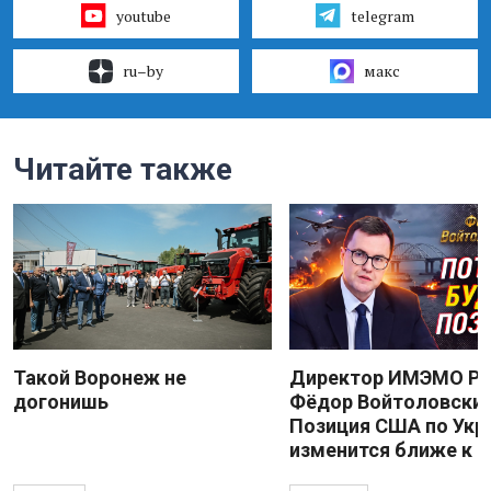
youtube
telegram
ru–by
макс
Читайте также
Такой Воронеж не
Директор ИМЭМО Р
догонишь
Фёдор Войтоловский
Позиция США по Укр
изменится ближе к 