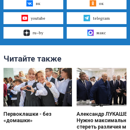
вк
ок
youtube
telegram
ru–by
макс
Читайте также
Первоклашки - без
Александр ЛУКАШЕН
«домашки»
Нужно максимально
стереть различия м