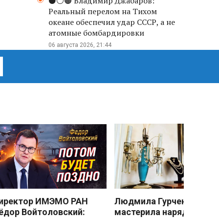
⚫️⚪️🟤 Владимир Джабаров:
Реальный перелом на Тихом
океане обеспечил удар СССР, а не
атомные бомбардировки
06 августа 2026, 21:44
иректор ИМЭМО РАН
Людмила Гурченко
ёдор Войтоловский:
мастерила наряды из