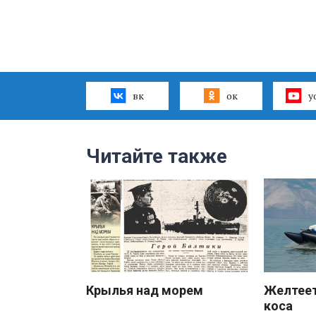
вк
ок
y
Читайте также
Крылья над морем
Желтеет
коса