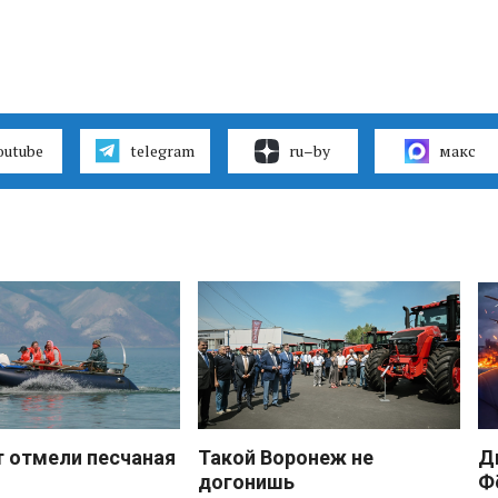
outube
telegram
ru–by
макс
 отмели песчаная
Такой Воронеж не
Д
догонишь
Ф