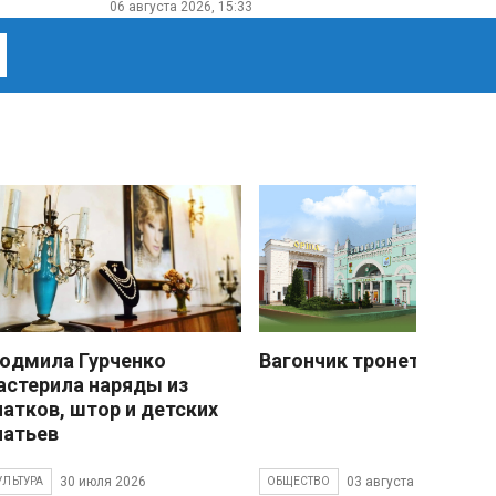
06 августа 2026, 15:33
юдмила Гурченко
Вагончик тронется
астерила наряды из
латков, штор и детских
латьев
30 июля 2026
03 августа 2026
УЛЬТУРА
ОБЩЕСТВО