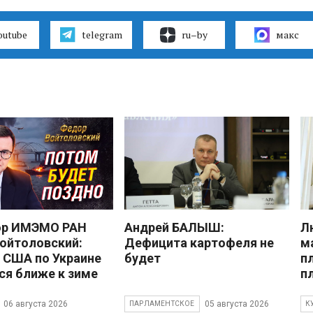
outube
telegram
ru–by
макс
ор ИМЭМО РАН
Андрей БАЛЫШ:
Л
ойтоловский:
Дефицита картофеля не
м
 США по Украине
будет
п
ся ближе к зиме
п
06 августа 2026
05 августа 2026
ПАРЛАМЕНТСКОЕ
К