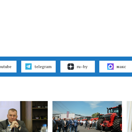
outube
telegram
ru–by
макс