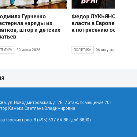
юдмила Гурченко
Федор ЛУКЬЯНОВ: Смен
астерила наряды из
власти в Европе привед
латков, штор и детских
к потрясению основ
латьев
30 июля 2026
06 августа 2026
УЛЬТУРА
ПОЛИТИКА
ИЯ
ква, ул. Новодмитровская, д. 2Б, 7 этаж, помещение 701
ктор Камека Светлана Владимировна
вторских прав: 8 (495) 637-64-88 (доб.8800)