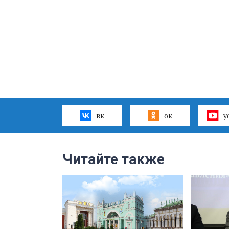
вк
ок
y
Читайте также