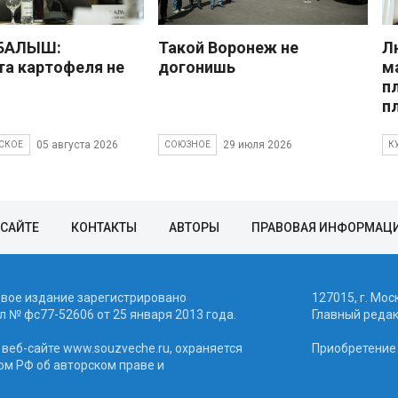
 БАЛЫШ:
Такой Воронеж не
Л
а картофеля не
догонишь
м
п
п
05 августа 2026
29 июля 2026
СКОЕ
СОЮЗНОЕ
К
 САЙТЕ
КОНТАКТЫ
АВТОРЫ
ПРАВОВАЯ ИНФОРМАЦ
евое издание зарегистрировано
127015, г. Мос
 № фc77-52606 от 25 января 2013 года.
Главный реда
веб-сайте www.souzveche.ru, охраняется
Приобретение а
ом РФ об авторском праве и