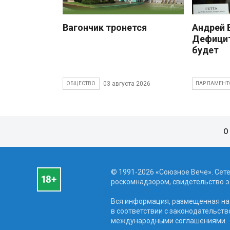
Вагончик тронется
Андрей
Дефицит
будет
03 августа 2026
ОБЩЕСТВО
ПАРЛАМЕНТ
О
© 1991-2026 «Союзное Вече». Сет
роскомнадзором, свидетельство эл
Вся информация, размещенная на 
в соответствии с законодательств
международными соглашениями.