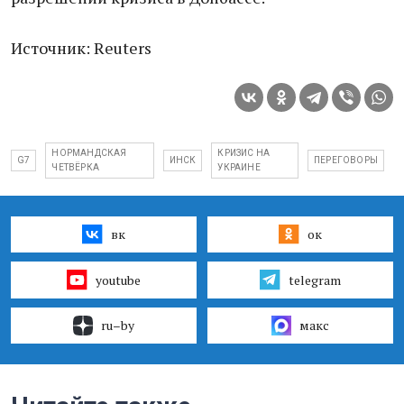
Источник: Reuters
НОРМАНДСКАЯ
КРИЗИС НА
G7
ИНСК
ПЕРЕГОВОРЫ
ЧЕТВЁРКА
УКРАИНЕ
вк
ок
youtube
telegram
ru–by
макс