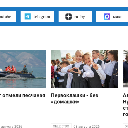
outube
telegram
ru–by
макс
 отмели песчаная
Первоклашки - без
А
«домашки»
Н
с
г
 августа 2026
08 августа 2026
ОБЩЕСТВО
Э