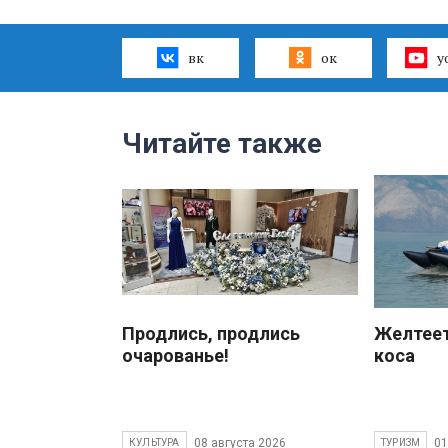
вк
ок
y
Читайте также
Продлись, продлись
Желтеет
очарованье!
коса
08 августа 2026
01
КУЛЬТУРА
ТУРИЗМ