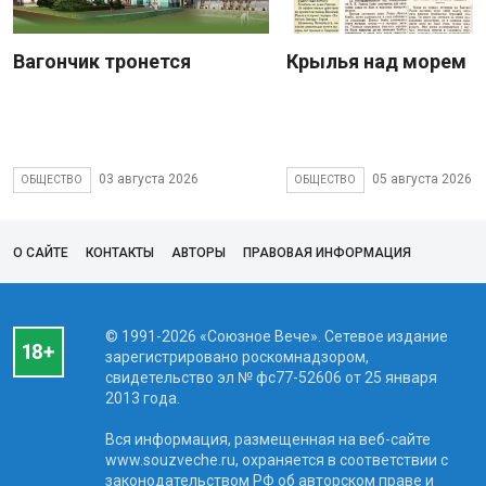
Вагончик тронется
Крылья над морем
03 августа 2026
05 августа 2026
ОБЩЕСТВО
ОБЩЕСТВО
О САЙТЕ
КОНТАКТЫ
АВТОРЫ
ПРАВОВАЯ ИНФОРМАЦИЯ
© 1991-2026 «Союзное Вече». Сетевое издание
зарегистрировано роскомнадзором,
свидетельство эл № фc77-52606 от 25 января
2013 года.
Вся информация, размещенная на веб-сайте
www.souzveche.ru, охраняется в соответствии с
законодательством РФ об авторском праве и