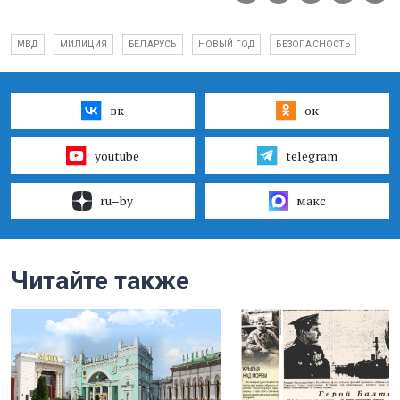
МВД
МИЛИЦИЯ
БЕЛАРУСЬ
НОВЫЙ ГОД
БЕЗОПАСНОСТЬ
вк
ок
youtube
telegram
ru–by
макс
Читайте также