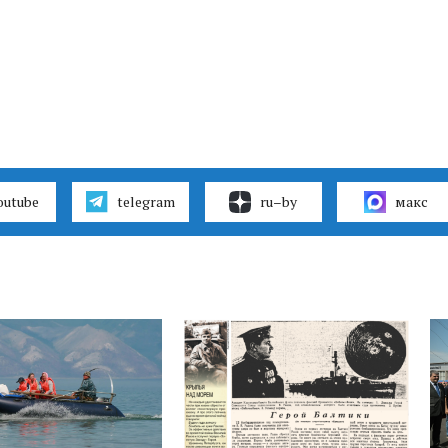
outube
telegram
ru–by
макс