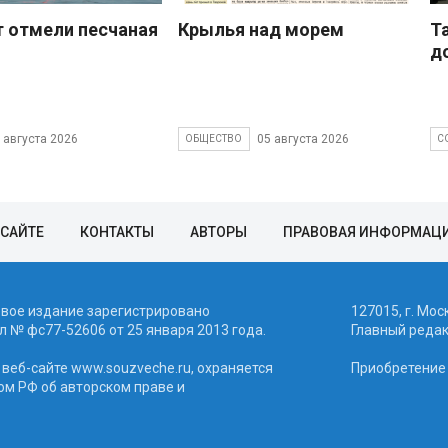
 отмели песчаная
Крылья над морем
Т
д
 августа 2026
05 августа 2026
ОБЩЕСТВО
С
 САЙТЕ
КОНТАКТЫ
АВТОРЫ
ПРАВОВАЯ ИНФОРМАЦ
евое издание зарегистрировано
127015, г. Мос
 № фc77-52606 от 25 января 2013 года.
Главный реда
веб-сайте www.souzveche.ru, охраняется
Приобретение а
ом РФ об авторском праве и