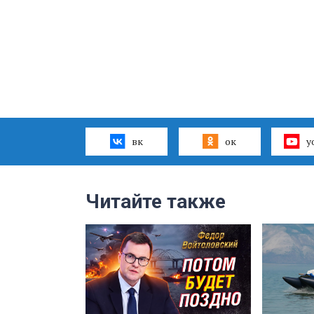
вк
ок
y
Читайте также