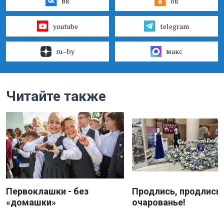
вк
ок
youtube
telegram
ru–by
макс
Читайте также
Первоклашки - без
Продлись, продлись
«домашки»
очарованье!