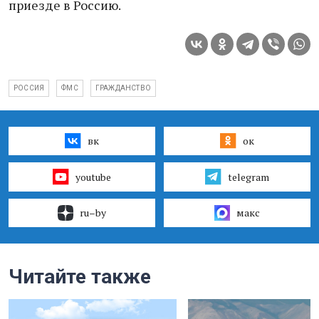
приезде в Россию.
РОССИЯ
ФМС
ГРАЖДАНСТВО
вк
ок
youtube
telegram
ru–by
макс
Читайте также