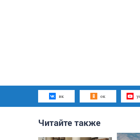
вк
ок
y
Читайте также