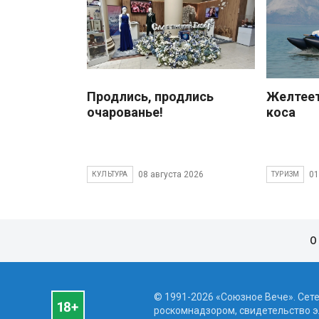
Продлись, продлись
Желтеет
очарованье!
коса
08 августа 2026
01
КУЛЬТУРА
ТУРИЗМ
О
© 1991-2026 «Союзное Вече». Сет
роскомнадзором, свидетельство эл