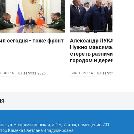
ыл сегодня - тоже фронт
Александр ЛУКАШЕНКО
Нужно максимально
стереть различия межд
городом и деревней
07 августа 2026
07 августа 2026
ОЛИТИКА
ЭКОНОМИКА
ИЯ
ква, ул. Новодмитровская, д. 2Б, 7 этаж, помещение 701
ктор Камека Светлана Владимировна