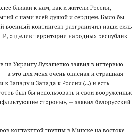
олее близки к нам, как и жители России,
бытий с нами всей душой и сердцем. Было бы
кий военный контингент разграничил наши сил
ЛНР, отделив территории народных республик
в на Украину Лукашенко заявил в интервью
 — а это для меня очень опасная и страшная
к Западу и Запада к России (...) и есть
готов был бы использовать и свои вооруженны
онфликтующие стороны», — заявил белорусский
оров контактной группы в Минске на востоке