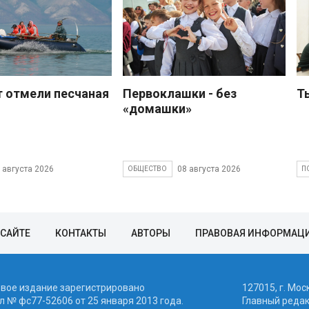
 отмели песчаная
Первоклашки - без
Т
«домашки»
 августа 2026
08 августа 2026
ОБЩЕСТВО
П
 САЙТЕ
КОНТАКТЫ
АВТОРЫ
ПРАВОВАЯ ИНФОРМАЦ
евое издание зарегистрировано
127015, г. Мос
 № фc77-52606 от 25 января 2013 года.
Главный реда