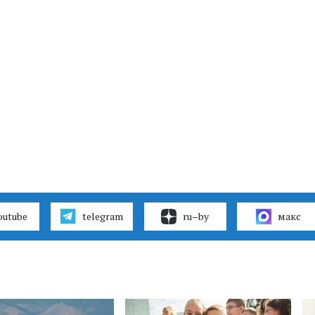
outube
telegram
ru–by
макс