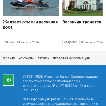
Желтеет отмели песчаная
Вагончик тронется
коса
01 августа 2026
03 августа 2026
ТУРИЗМ
ОБЩЕСТВО
О САЙТЕ
КОНТАКТЫ
АВТОРЫ
ПРАВОВАЯ ИНФОРМАЦИЯ
© 1991-2026 «Союзное Вече». Сетевое издание
зарегистрировано роскомнадзором,
свидетельство эл № фc77-52606 от 25 января
2013 года.
Вся информация, размещенная на веб-сайте
www.souzveche.ru, охраняется в соответствии с