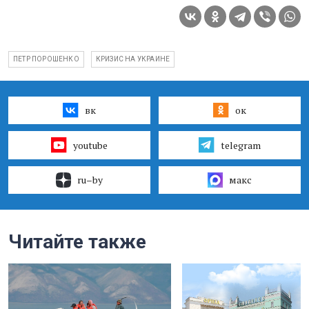
ПЕТР ПОРОШЕНКО
КРИЗИС НА УКРАИНЕ
вк
ок
youtube
telegram
ru–by
макс
Читайте также