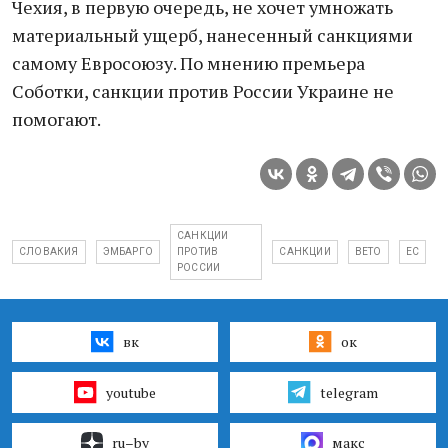
Чехия, в первую очередь, не хочет умножать
материальный ущерб, нанесенный санкциями
самому Евросоюзу. По мнению премьера
Соботки, санкции против России Украине не
помогают.
САНКЦИИ
СЛОВАКИЯ
ЭМБАРГО
ПРОТИВ
САНКЦИИ
ВЕТО
ЕС
РОССИИ
вк
ок
youtube
telegram
ru–by
макс