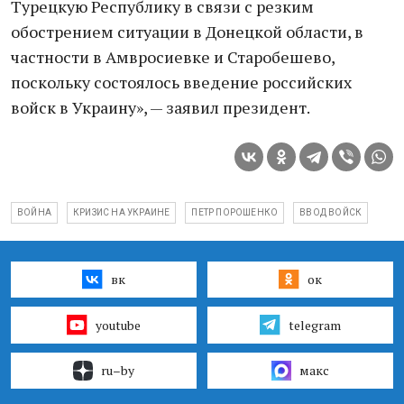
Турецкую Республику в связи с резким
обострением ситуации в Донецкой области, в
частности в Амвросиевке и Старобешево,
поскольку состоялось введение российских
войск в Украину», — заявил президент.
ВОЙНА
КРИЗИС НА УКРАИНЕ
ПЕТР ПОРОШЕНКО
ВВОД ВОЙСК
вк
ок
youtube
telegram
ru–by
макс