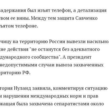
 задержания был изъят телефон, а детализация
твом ее вины. Между тем защита Савченко
зъятом телефоне.
чицу на территорию России вывезли насильно
ие действия "не останутся без адекватного
дународного сообщества". А президент
 недопустимыми случаи вывоза захваченных
рриторию РФ.
ория Нуланд заявила, комментируя ситуацию
ном нарушении международных норм и прав
ужащая была захвачена сепаратистами около