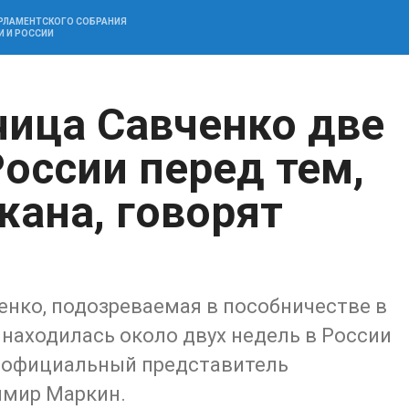
АРЛАМЕНТСКОГО СОБРАНИЯ
И И РОССИИ
чица Савченко две
оссии перед тем,
жана, говорят
енко, подозреваемая в пособничестве в
 находилась около двух недель в России
л официальный представитель
имир Маркин.