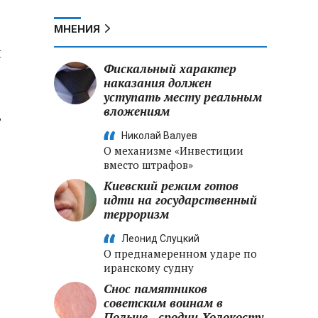
МНЕНИЯ
й
Фискальный характер
наказания должен
уступать месту реальным
вложениям
т
Николай Валуев
О механизме «Инвестиции
вместо штрафов»
Киевский режим готов
идти на государственный
терроризм
Леонид Слуцкий
О преднамеренном ударе по
иранскому судну
Снос памятников
советским воинам в
Польше - сродни Холокосту