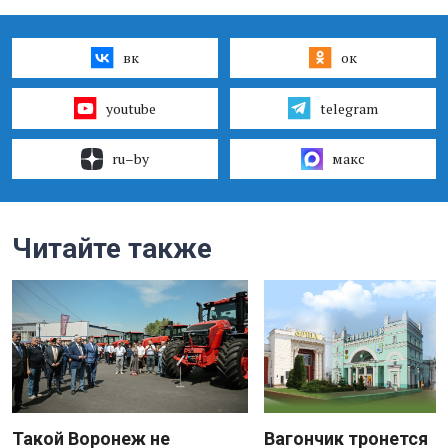
вк
ок
youtube
telegram
ru–by
макс
Читайте также
Такой Воронеж не
Вагончик тронется