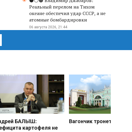
⚫️⚪️🟤 Владимир Джабаров:
Реальный перелом на Тихом
океане обеспечил удар СССР, а не
атомные бомбардировки
06 августа 2026, 21:44
ндрей БАЛЫШ:
Вагончик тронется
ефицита картофеля не