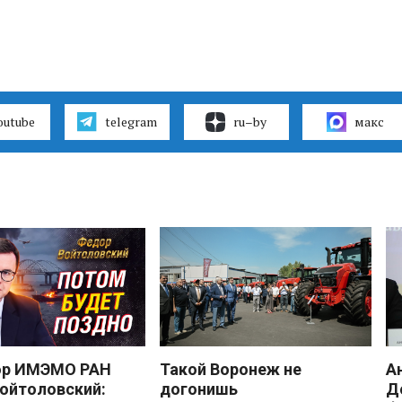
outube
telegram
ru–by
макс
ор ИМЭМО РАН
Такой Воронеж не
А
ойтоловский:
догонишь
Д