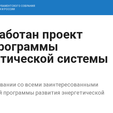
АРЛАМЕНТСКОГО СОБРАНИЯ
И И РОССИИ
работан проект
программы
етической системы
совании со всеми заинтересованными
й программы развития энергетической