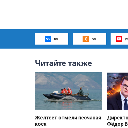
вк
ок
y
Читайте также
Желтеет отмели песчаная
Директ
коса
Фёдор В