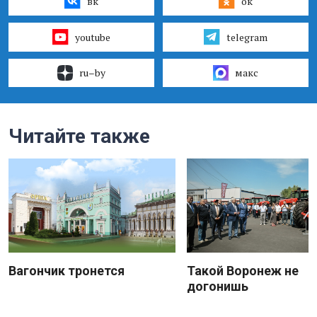
вк
ок
youtube
telegram
ru–by
макс
Читайте также
Вагончик тронется
Такой Воронеж не
догонишь