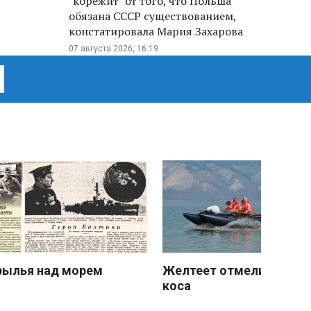
"корежит" от того, что Польша
обязана СССР существованием,
констатировала Мария Захарова
07 августа 2026, 16:19
рылья над морем
Желтеет отмели песчан
коса