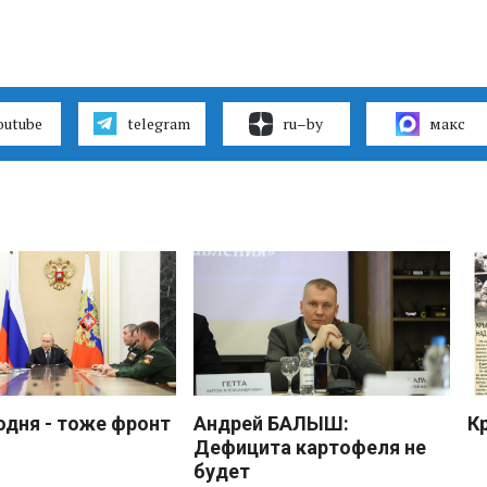
outube
telegram
ru–by
макс
одня - тоже фронт
Андрей БАЛЫШ:
К
Дефицита картофеля не
будет