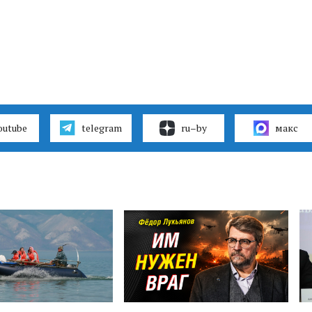
outube
telegram
ru–by
макс