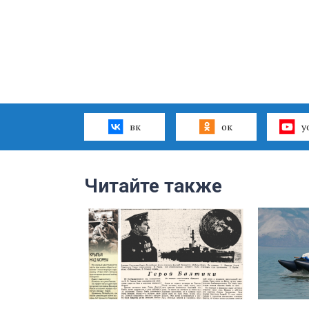
вк
ок
y
Читайте также