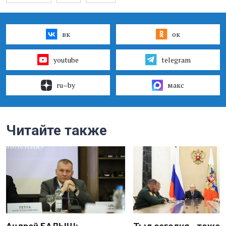
вк
ок
youtube
telegram
ru–by
макс
Читайте также