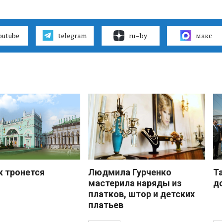
outube
telegram
ru–by
макс
к тронется
Людмила Гурченко
Т
мастерила наряды из
д
платков, штор и детских
платьев