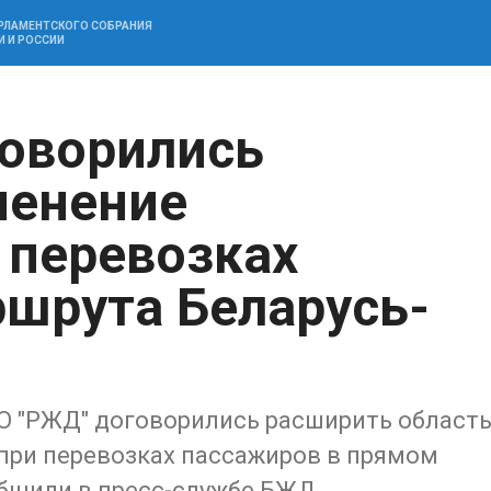
АРЛАМЕНТСКОГО СОБРАНИЯ
И И РОССИИ
оворились
менение
 перевозках
шрута Беларусь-
АО "РЖД" договорились расширить област
при перевозках пассажиров в прямом
общили в пресс-службе БЖД.