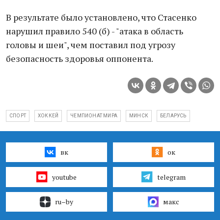
В результате было установлено, что Стасенко
нарушил правило 540 (б) - "атака в область
головы и шеи", чем поставил под угрозу
безопасность здоровья оппонента.
СПОРТ
ХОККЕЙ
ЧЕМПИОНАТ МИРА
МИНСК
БЕЛАРУСЬ
вк
ок
youtube
telegram
ru–by
макс