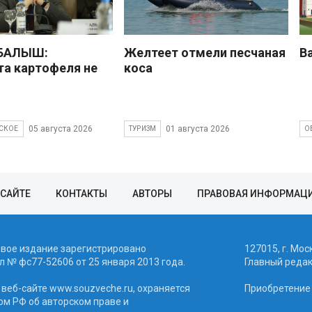
 БАЛЫШ:
Желтеет отмели песчаная
В
а картофеля не
коса
05 августа 2026
01 августа 2026
СКОЕ
ТУРИЗМ
О
 САЙТЕ
КОНТАКТЫ
АВТОРЫ
ПРАВОВАЯ ИНФОРМАЦ
евое издание зарегистрировано
127015, г. Мос
 № фc77-52606 от 25 января 2013 года.
Главный реда
веб-сайте www.souzveche.ru, охраняется
Приобретение а
ом РФ об авторском праве и