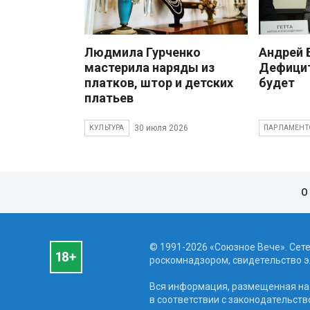
Людмила Гурченко
Андрей
мастерила наряды из
Дефицит
платков, штор и детских
будет
платьев
30 июля 2026
КУЛЬТУРА
ПАРЛАМЕНТ
О
© 1991-2026 «Союзное Вече». Сет
роскомнадзором, свидетельство эл
Вся информация, размещенная на 
в соответствии с законодательств