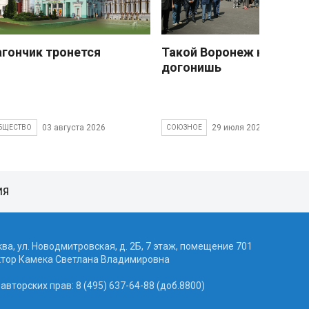
агончик тронется
Такой Воронеж не
догонишь
03 августа 2026
29 июля 2026
БЩЕСТВО
СОЮЗНОЕ
ИЯ
ква, ул. Новодмитровская, д. 2Б, 7 этаж, помещение 701
ктор Камека Светлана Владимировна
вторских прав: 8 (495) 637-64-88 (доб.8800)