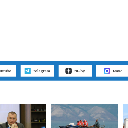
outube
telegram
ru–by
макс