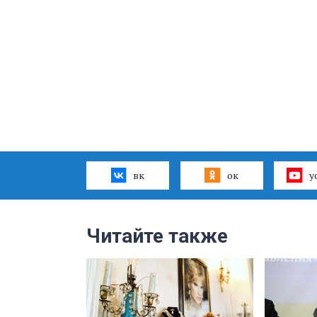
вк
ок
y
Читайте также