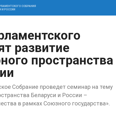
АРЛАМЕНТСКОГО СОБРАНИЯ
И И РОССИИ
рламентского
ят развитие
рного пространства
сии
кое Собрание проведет семинар на тему
остранства Беларуси и России –
ества в рамках Союзного государства».