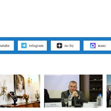
outube
telegram
ru–by
макс