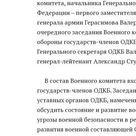
комитета, начальника­ Генерально
Федерации – первого заместител­
генерала армии Герасимова­ Валер
очередного­ заседания Военного к
обороны государств­-членов ОДКБ.
Генерально­го секретаря ОДКБ В
генерал-лейтенант Александр Сту
В состав Военного комитета вход
государств­-членов ОДКБ. Заседан
уставных органов ОДКБ, намеченны
обсудить состояние и развитие во
угрозы военной безопаснос­ти в р
развития военной составляющ­ей 