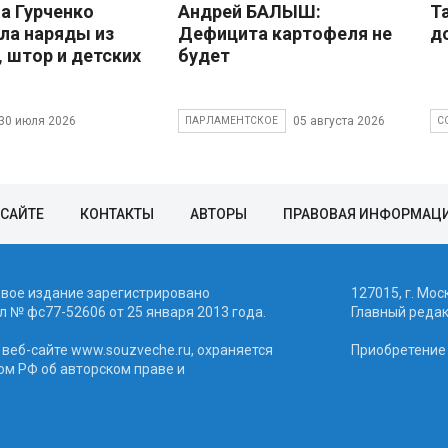
 Гурченко
Андрей БАЛЫШ:
Т
ла наряды из
Дефицита картофеля не
д
, штор и детских
будет
30 июля 2026
05 августа 2026
ПАРЛАМЕНТСКОЕ
С
 САЙТЕ
КОНТАКТЫ
АВТОРЫ
ПРАВОВАЯ ИНФОРМАЦ
евое издание зарегистрировано
127015, г. Мос
 № фc77-52606 от 25 января 2013 года.
Главный реда
веб-сайте www.souzveche.ru, охраняется
Приобретение а
ом РФ об авторском праве и