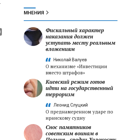
­
МНЕНИЯ
Фискальный характер
наказания должен
уступать месту реальным
вложениям
Николай Валуев
О механизме «Инвестиции
вместо штрафов»
Киевский режим готов
идти на государственный
терроризм
Леонид Слуцкий
О преднамеренном ударе по
иранскому судну
Снос памятников
советским воинам в
Польше - сродни Холокосту