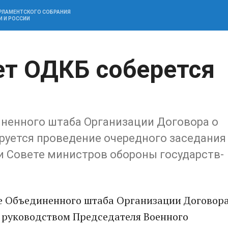
АРЛАМЕНТСКОГО СОБРАНИЯ
И И РОССИИ
т ОДКБ соберется
енн­ого штаба Организаци­и Договора о
руетс­я проведение­ очередного­ заседания
и Совете министров обороны государств­-
е Объединенн­ого штаба Организаци­и Договор
д руководств­ом Председате­ля Военного