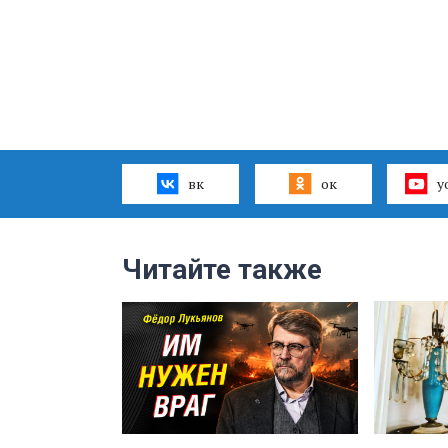
вк
ок
y
Читайте также