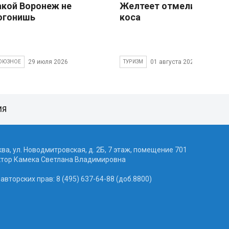
акой Воронеж не
Желтеет отмели песчан
огонишь
коса
29 июля 2026
01 августа 2026
ОЮЗНОЕ
ТУРИЗМ
ИЯ
ква, ул. Новодмитровская, д. 2Б, 7 этаж, помещение 701
ктор Камека Светлана Владимировна
вторских прав: 8 (495) 637-64-88 (доб.8800)