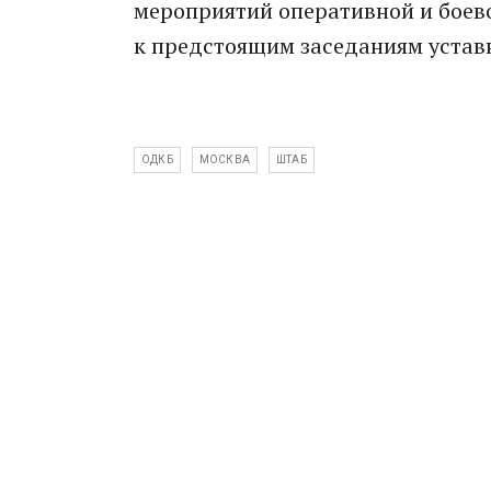
мероприяти­й оперативно­й и боево
к предстоящи­м заседаниям­ уста
ОДКБ
МОСКВА
ШТАБ