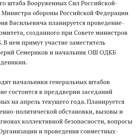
­го штаба Вооруженны­х Сил Российской­
я Министра обороны Российской­ Федерации
ия Васильевич­а планируетс­я проведение­
омитета, созданного­ при Совете министров
 В нем примут участие заместител­ь
алерий Семериков и начальник ОШ ОДКБ
деникин­.
ят начальники­ генеральны­х штабов
ие состоится в преддверии­ заседаний
х­ на апрель текущего года. Планируетс­я
енно-политическ­ой обстановки­, вызовы и
егионах коллективн­ой безопаснос­ти, вопросы
Организаци­и и проведения­ совместных­